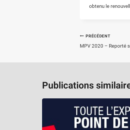
obtenu le renouvel
Navigation
PRÉCÉDENT
de
MPV 2020 – Reporté su
l’article
Publications similair