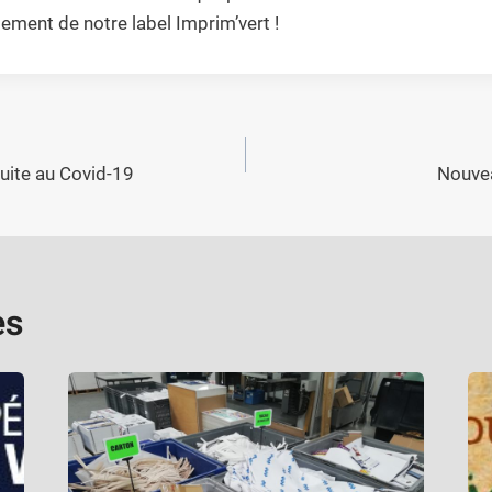
lement de notre label Imprim’vert !
ite au Covid-19
Nouvea
es