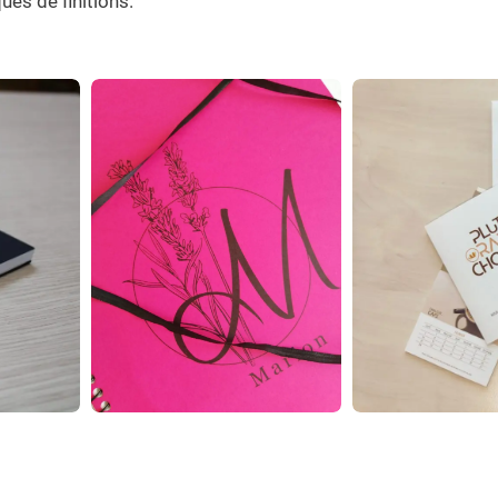
es de finitions.
dav