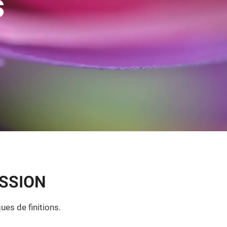
s
ESSION
es de finitions.